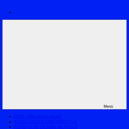
montajı
ve
araç
proje
firması
ankara
Menü
OPEL Çeki demiri ankara
AUDİ ÇEKİ DEMİRİ MONTAJI
FORD ÇEKİ DEMİRİ MONTAJI