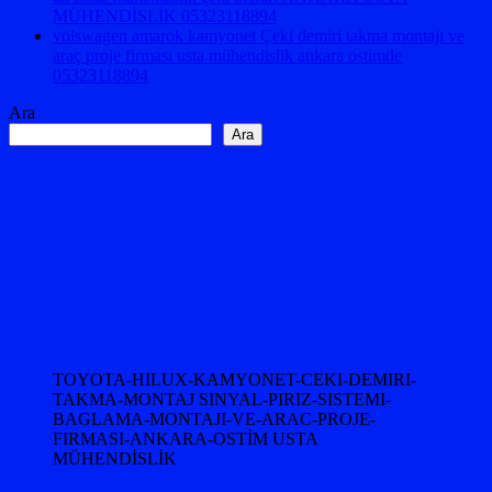
MÜHENDİSLİK 05323118894
volswagen amarok kamyonet Çeki demiri takma montajı ve
araç proje firması usta mühendislik ankara ostimde
05323118894
Ara
Ara
TOYOTA-HILUX-KAMYONET-CEKI-DEMIRI-
TAKMA-MONTAJ SINYAL-PIRIZ-SISTEMI-
BAGLAMA-MONTAJI-VE-ARAC-PROJE-
FIRMASI-ANKARA-OSTİM USTA
MÜHENDİSLİK