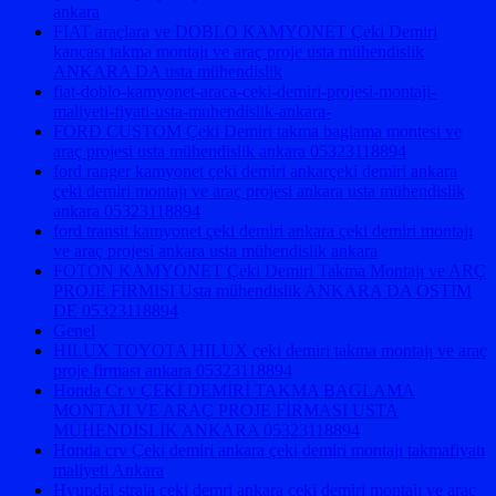
ankara
FIAT araçlara ve DOBLO KAMYONET Çeki Demiri
kancası takma montajı ve araç proje usta mühendislik
ANKARA DA usta mühendislik
fiat-doblo-kamyonet-araca-ceki-demiri-projesi-montaji-
maliyeti-fiyati-usta-muhendislik-ankara-
FORD CUSTOM Çeki Demiri takma baglama montesi ve
araç projesi usta mühendislik ankara 05323118894
ford ranger kamyonet çeki demiri ankarçeki demiri ankara
çeki demiri montajı ve araç projesi ankara usta mühendislik
ankara 05323118894
ford transit kamyonet çeki demiri ankara çeki demiri montajı
ve araç projesi ankara usta mühendislik ankara
FOTON KAMYONET Çeki Demiri Takma Montajı ve ARÇ
PROJE FİRMISI Usta mühendislik ANKARA DA OSTİM
DE 05323118894
Genel
HILUX TOYOTA HILUX çeki demiri takma montajı ve araç
proje firması ankara 05323118894
Honda Cr v ÇEKİ DEMİRİ TAKMA BAGLAMA
MONTAJI VE ARAÇ PROJE FİRMASI USTA
MÜHENDİSLİK ANKARA 05323118894
Honda crv Çeki demiri ankara çeki demiri montajı takmafiyatı
maliyeti Ankara
Hyundai straia çeki demri ankara çeki demiri montajı ve araç