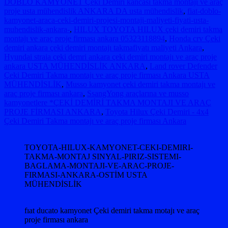
DOBLO KAMYONET Çeki Demiri kancası takma montajı ve araç
proje usta mühendislik ANKARA DA usta mühendislik
,
fiat-doblo-
kamyonet-araca-ceki-demiri-projesi-montaji-maliyeti-fiyati-usta-
muhendislik-ankara-
,
HILUX TOYOTA HILUX çeki demiri takma
montajı ve araç proje firması ankara 05323118894
,
Honda crv Çeki
demiri ankara çeki demiri montajı takmafiyatı maliyeti Ankara
,
Hyundai straia çeki demri ankara çeki demiri montajı ve araç proje
ankara USTA MÜHENDİSLİK ANKARA
,
Land rover Defender
Çeki Demiri Takma montajı ve araç proje firması Ankara USTA
MÜHENDİSLİK
,
Musso kamyonet çeki demiri takma montajı ve
araç proje firması ankara
,
SsangYong araçlarına ve musso
kamyonetlere *ÇEKİ DEMİRİ TAKMA MONTAJI VE ARAÇ
PROJE FİRMASI ANKARA
,
Toyota Hilux Çeki Demiri - 4x4
Çeki Demiri Takma montajı ve araç proje firması Ankara
TOYOTA-HILUX-KAMYONET-CEKI-DEMIRI-
TAKMA-MONTAJ SINYAL-PIRIZ-SISTEMI-
BAGLAMA-MONTAJI-VE-ARAC-PROJE-
FIRMASI-ANKARA-OSTİM USTA
MÜHENDİSLİK
fıat ducato kamyonet Çeki demiri takma motajı ve araç
proje firması ankara