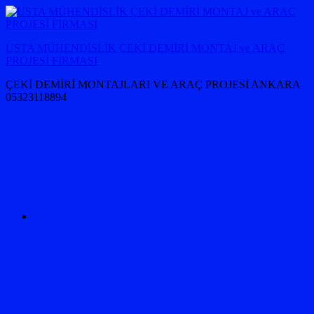
İçeriğe
atla
USTA MÜHENDİSLİK ÇEKİ DEMİRİ MONTAJ ve ARAÇ
PROJESİ FİRMASI
ÇEKİ DEMİRİ MONTAJLARI VE ARAÇ PROJESİ ANKARA
05323118894
OPEL
Çeki
demiri
ankara
AUDİ
ÇEKİ
DEMİRİ
MONTAJI