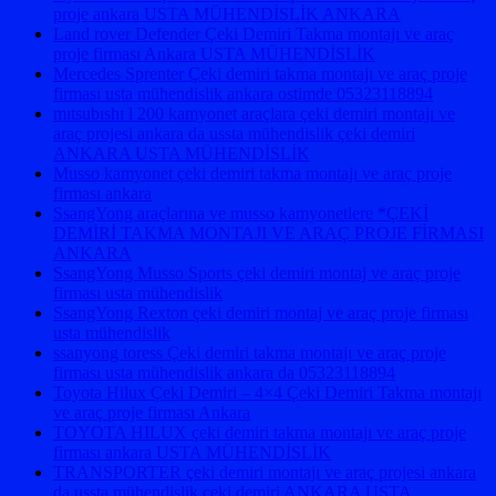
proje ankara USTA MÜHENDİSLİK ANKARA
Land rover Defender Çeki Demiri Takma montajı ve araç
proje firması Ankara USTA MÜHENDİSLİK
Mercedes Sprenter Çeki demiri takma montajı ve araç proje
firması usta mühendislik ankara ostimde 05323118894
mıtsubıshı l 200 kamyonet araçlara çeki demiri montajı ve
araç projesi ankara da ussta mühendislik çeki demiri
ANKARA USTA MÜHENDİSLİK
Musso kamyonet çeki demiri takma montajı ve araç proje
firması ankara
SsangYong araçlarına ve musso kamyonetlere *ÇEKİ
DEMİRİ TAKMA MONTAJI VE ARAÇ PROJE FİRMASI
ANKARA
SsangYong Musso Sports çeki demiri montaj ve araç proje
firması usta mühendislik
SsangYong Rexton çeki demiri montaj ve araç proje firması
usta mühendislik
ssanyong toress Çeki demiri takma montajı ve araç proje
firması usta mühendislik ankara da 05323118894
Toyota Hilux Çeki Demiri – 4×4 Çeki Demiri Takma montajı
ve araç proje firması Ankara
TOYOTA HILUX çeki demiri takma montajı ve araç proje
firması ankara USTA MÜHENDİSLİK
TRANSPORTER çeki demiri montajı ve araç projesi ankara
da ussta mühendislik çeki demiri ANKARA USTA