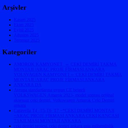
Arşivler
Kasım 2025
Ekim 2025
Eylül 2025
Ağustos 2025
Temmuz 2025
Kategoriler
AMOROK KAMYONET ⇔ ÇEKİ DEMİRİ TAKMA
MONTAJI /ARAÇ PROJE FİRMASI ANKARA
VOLSVAGEN KAMYONET⇔ ÇEKİ DEMİRİ TAKMA
MONTAJI /ARAÇ PROJE FİRMASI ANKARA
ANKARA DA
Avrupa standartlarına uygun CE belgeli
VOLKSWAGEN Amarok 2023- model sonrası orijinal
aksesuar çeki demiri. Volkswagen Amarok Çeki Demiri
ankara
Caravella T4 -T5-T6 T7 ~*ÇEKİ DEMİRİ MONTAJI
+ARAÇ PROJE FİRMASI ANKARA ÇEKİ KANCASI
TAKILMASI MONTAJI ANKARA
çeki demiri projesi. çeki demiri ankara usta mühendislik