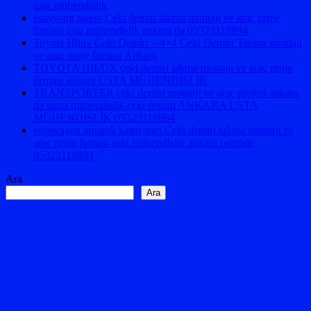
usta mühendislik
ssanyong toress Çeki demiri takma montajı ve araç proje
firması usta mühendislik ankara da 05323118894
Toyota Hilux Çeki Demiri – 4×4 Çeki Demiri Takma montajı
ve araç proje firması Ankara
TOYOTA HILUX çeki demiri takma montajı ve araç proje
firması ankara USTA MÜHENDİSLİK
TRANSPORTER çeki demiri montajı ve araç projesi ankara
da ussta mühendislik çeki demiri ANKARA USTA
MÜHENDİSLİK 05323118894
volswagen amarok kamyonet Çeki demiri takma montajı ve
araç proje firması usta mühendislik ankara ostimde
05323118894
Ara
Ara