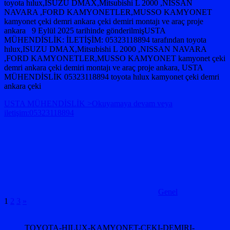
toyota hılux,ISUZU DMAX,Mitsubishi L 2000 ,NISSAN
NAVARA ,FORD KAMYONETLER,MUSSO KAMYONET
kamyonet çeki demri ankara çeki demiri montajı ve araç proje
ankara 9 Eylül 2025 tarihinde gönderilmişUSTA
MÜHENDİSLİK: İLETİŞİM: 05323118894 tarafından toyota
hılux,ISUZU DMAX,Mitsubishi L 2000 ,NISSAN NAVARA
,FORD KAMYONETLER,MUSSO KAMYONET kamyonet çeki
demri ankara çeki demiri montajı ve araç proje ankara, USTA
MÜHENDİSLİK 05323118894 toyota hılux kamyonet çeki demri
ankara çeki
USTA MÜHENDİSLİK >Okuyamaya devam veya
iletişim:05323118894
Genel
Yazı
Sonraki
1
2
3
»
yazılar
sayfalaması
TOYOTA-HILUX-KAMYONET-CEKI-DEMIRI-