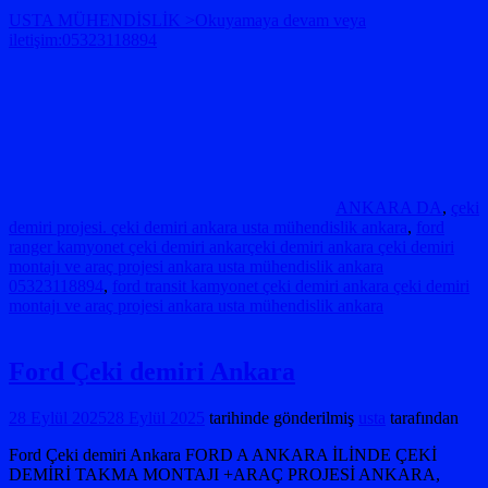
USTA MÜHENDİSLİK >Okuyamaya devam veya
iletişim:05323118894
ANKARA DA
,
çeki
demiri projesi. çeki demiri ankara usta mühendislik ankara
,
ford
ranger kamyonet çeki demiri ankarçeki demiri ankara çeki demiri
montajı ve araç projesi ankara usta mühendislik ankara
05323118894
,
ford transit kamyonet çeki demiri ankara çeki demiri
montajı ve araç projesi ankara usta mühendislik ankara
Ford Çeki demiri Ankara
28 Eylül 2025
28 Eylül 2025
tarihinde gönderilmiş
usta
tarafından
Ford Çeki demiri Ankara FORD A ANKARA İLİNDE ÇEKİ
DEMİRİ TAKMA MONTAJI +ARAÇ PROJESİ ANKARA,