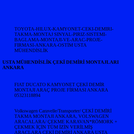
TOYOTA-HILUX-KAMYONET-CEKI-DEMIRI-
TAKMA-MONTAJ SINYAL-PIRIZ-SISTEMI-
BAGLAMA-MONTAJI-VE-ARAC-PROJE-
FIRMASI-ANKARA-OSTİM USTA
MÜHENDİSLİK
USTA MÜHENDİSLİK ÇEKİ DEMİRİ MONTAJLARI
ANKARA
FIAT DUCATO KAMYONET ÇEKİ DEMİR
MONTAJI ARAÇ PROJE FİRMASI ANKARA
05323118894
Volkswagen Caravelle/Transporter/ ÇEKİ DEMİRİ
TAKMA MONTAJI ANKARA, VOLSWAGEN
ARACALARA/ ÇEKME KARAVAN*RÖMORK +
ÇEKMEK İÇİN TÜM İZİN VERİLMİŞ
ARAÇLARA ÇEKİ DEMİRİ ANKARA USTA