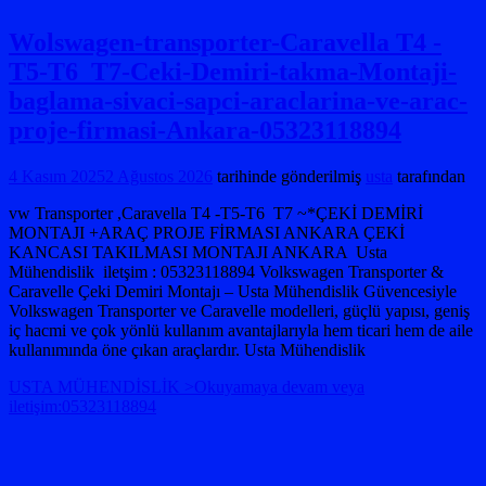
Wolswagen-transporter-Caravella T4 -
T5-T6 T7-Ceki-Demiri-takma-Montaji-
baglama-sivaci-sapci-araclarina-ve-arac-
proje-firmasi-Ankara-05323118894
4 Kasım 2025
2 Ağustos 2026
tarihinde gönderilmiş
usta
tarafından
vw Transporter ,Caravella T4 -T5-T6 T7 ~*ÇEKİ DEMİRİ
MONTAJI +ARAÇ PROJE FİRMASI ANKARA ÇEKİ
KANCASI TAKILMASI MONTAJI ANKARA Usta
Mühendislik iletşim : 05323118894 Volkswagen Transporter &
Caravelle Çeki Demiri Montajı – Usta Mühendislik Güvencesiyle
Volkswagen Transporter ve Caravelle modelleri, güçlü yapısı, geniş
iç hacmi ve çok yönlü kullanım avantajlarıyla hem ticari hem de aile
kullanımında öne çıkan araçlardır. Usta Mühendislik
USTA MÜHENDİSLİK >Okuyamaya devam veya
iletişim:05323118894