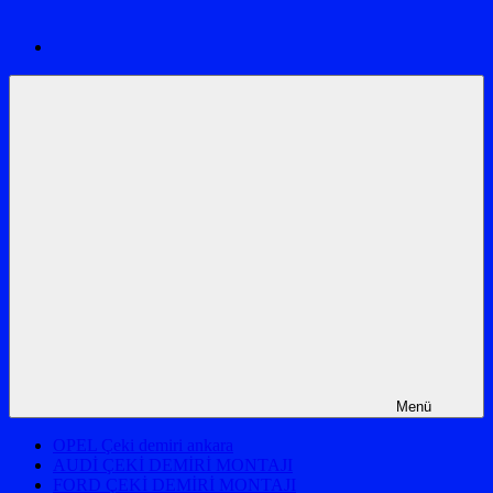
montajı
ve
araç
proje
firması
ankara
Menü
OPEL Çeki demiri ankara
AUDİ ÇEKİ DEMİRİ MONTAJI
FORD ÇEKİ DEMİRİ MONTAJI