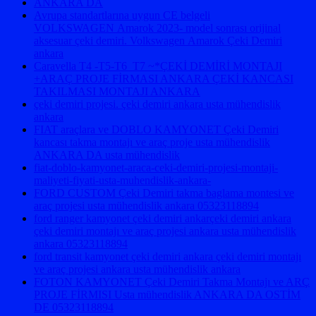
ANKARA DA
Avrupa standartlarına uygun CE belgeli
VOLKSWAGEN Amarok 2023- model sonrası orijinal
aksesuar çeki demiri. Volkswagen Amarok Çeki Demiri
ankara
Caravella T4 -T5-T6 T7 ~*ÇEKİ DEMİRİ MONTAJI
+ARAÇ PROJE FİRMASI ANKARA ÇEKİ KANCASI
TAKILMASI MONTAJI ANKARA
çeki demiri projesi. çeki demiri ankara usta mühendislik
ankara
FIAT araçlara ve DOBLO KAMYONET Çeki Demiri
kancası takma montajı ve araç proje usta mühendislik
ANKARA DA usta mühendislik
fiat-doblo-kamyonet-araca-ceki-demiri-projesi-montaji-
maliyeti-fiyati-usta-muhendislik-ankara-
FORD CUSTOM Çeki Demiri takma baglama montesi ve
araç projesi usta mühendislik ankara 05323118894
ford ranger kamyonet çeki demiri ankarçeki demiri ankara
çeki demiri montajı ve araç projesi ankara usta mühendislik
ankara 05323118894
ford transit kamyonet çeki demiri ankara çeki demiri montajı
ve araç projesi ankara usta mühendislik ankara
FOTON KAMYONET Çeki Demiri Takma Montajı ve ARÇ
PROJE FİRMISI Usta mühendislik ANKARA DA OSTİM
DE 05323118894