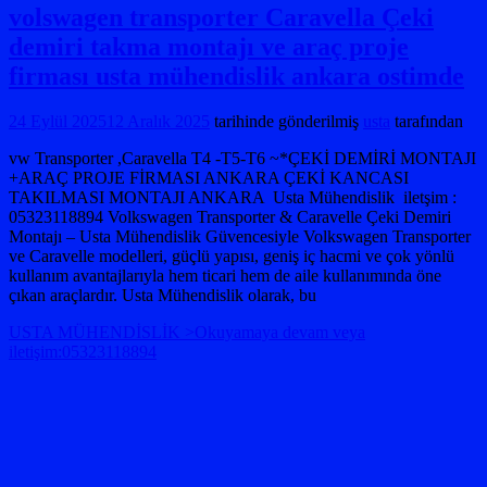
volswagen transporter Caravella Çeki
demiri takma montajı ve araç proje
firması usta mühendislik ankara ostimde
24 Eylül 2025
12 Aralık 2025
tarihinde gönderilmiş
usta
tarafından
vw Transporter ,Caravella T4 -T5-T6 ~*ÇEKİ DEMİRİ MONTAJI
+ARAÇ PROJE FİRMASI ANKARA ÇEKİ KANCASI
TAKILMASI MONTAJI ANKARA Usta Mühendislik iletşim :
05323118894 Volkswagen Transporter & Caravelle Çeki Demiri
Montajı – Usta Mühendislik Güvencesiyle Volkswagen Transporter
ve Caravelle modelleri, güçlü yapısı, geniş iç hacmi ve çok yönlü
kullanım avantajlarıyla hem ticari hem de aile kullanımında öne
çıkan araçlardır. Usta Mühendislik olarak, bu
USTA MÜHENDİSLİK >Okuyamaya devam veya
iletişim:05323118894