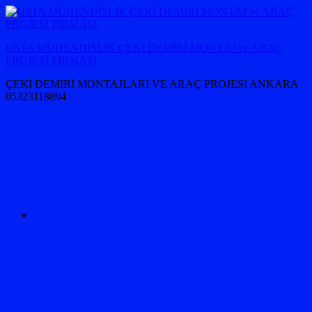
İçeriğe
atla
USTA MÜHENDİSLİK ÇEKİ DEMİRİ MONTAJ ve ARAÇ
PROJESİ FİRMASI
ÇEKİ DEMİRİ MONTAJLARI VE ARAÇ PROJESİ ANKARA
05323118894
OPEL
Çeki
demiri
ankara
AUDİ
ÇEKİ
DEMİRİ
MONTAJI