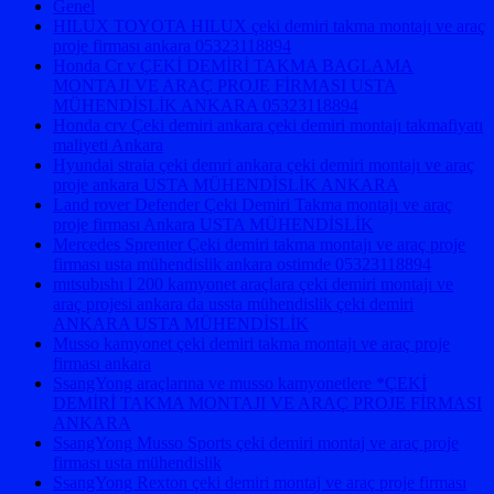
Genel
HILUX TOYOTA HILUX çeki demiri takma montajı ve araç
proje firması ankara 05323118894
Honda Cr v ÇEKİ DEMİRİ TAKMA BAGLAMA
MONTAJI VE ARAÇ PROJE FİRMASI USTA
MÜHENDİSLİK ANKARA 05323118894
Honda crv Çeki demiri ankara çeki demiri montajı takmafiyatı
maliyeti Ankara
Hyundai straia çeki demri ankara çeki demiri montajı ve araç
proje ankara USTA MÜHENDİSLİK ANKARA
Land rover Defender Çeki Demiri Takma montajı ve araç
proje firması Ankara USTA MÜHENDİSLİK
Mercedes Sprenter Çeki demiri takma montajı ve araç proje
firması usta mühendislik ankara ostimde 05323118894
mıtsubıshı l 200 kamyonet araçlara çeki demiri montajı ve
araç projesi ankara da ussta mühendislik çeki demiri
ANKARA USTA MÜHENDİSLİK
Musso kamyonet çeki demiri takma montajı ve araç proje
firması ankara
SsangYong araçlarına ve musso kamyonetlere *ÇEKİ
DEMİRİ TAKMA MONTAJI VE ARAÇ PROJE FİRMASI
ANKARA
SsangYong Musso Sports çeki demiri montaj ve araç proje
firması usta mühendislik
SsangYong Rexton çeki demiri montaj ve araç proje firması